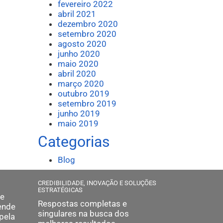
fevereiro 2022
abril 2021
dezembro 2020
setembro 2020
agosto 2020
junho 2020
maio 2020
abril 2020
março 2020
outubro 2019
setembro 2019
junho 2019
maio 2019
Categorias
Blog
CREDIBILIDADE, INOVAÇÃO E SOLUÇÕES
ESTRATÉGICAS
 e
Respostas completas e
ende
singulares na busca dos
pela