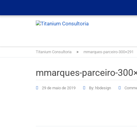
Titanium Consultoria
>
mmarques-parceiro-300×291
mmarques-parceiro-300
29 de maio de 2019
By: hbdesign
Commen