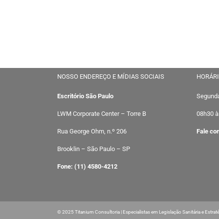
NOSSO ENDEREÇO E MÍDIAS SOCIAIS
HORÁRI
Escritório São Paulo
Segunda
LWM Corporate Center – Torre B
08h30 à
Rua George Ohm, n.º 206
Fale co
Brooklin – São Paulo – SP
Fone: (11) 4580-4212
© 2025 Titanium Consultoria | Especialistas em Legislação Sanitária e Estrat