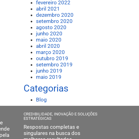
fevereiro 2022
abril 2021
dezembro 2020
setembro 2020
agosto 2020
junho 2020
maio 2020
abril 2020
março 2020
outubro 2019
setembro 2019
junho 2019
maio 2019
Categorias
Blog
CREDIBILIDADE, INOVAÇÃO E SOLUÇÕES
ESTRATÉGICAS
 e
Respostas completas e
ende
singulares na busca dos
pela