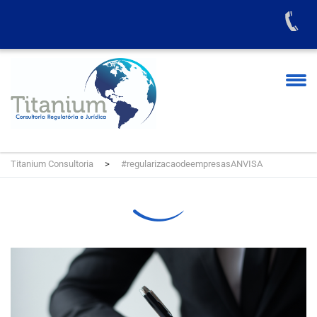
Titanium Consultoria
>
#regularizacaodeempresasANVISA