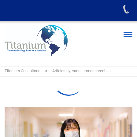
Titanium Consultoria
>
Articles by: vanessamascarenhas